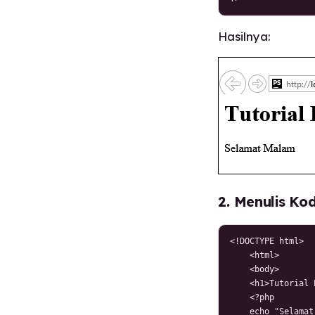
Hasilnya:
2. Menulis K
<!DOCTYPE html>

    <html>

    <body>

    <h1>Tutorial 
    <?php

    echo "Selamat