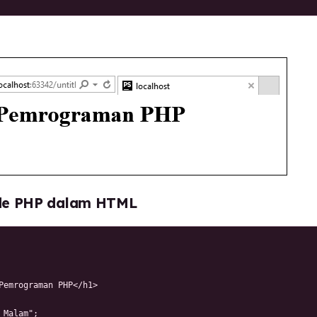
ode PHP dalam HTML
Pemrograman PHP</h1>

 Malam";
