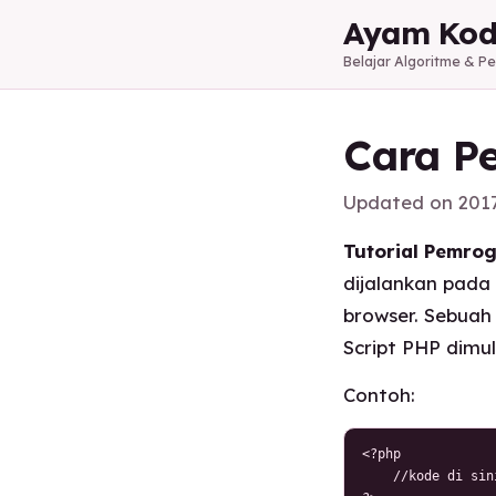
Ayam Kod
Belajar Algoritme & 
Cara Pe
Updated on
201
Tutorial Pemrog
dijalankan pada
browser. Sebua
Script PHP dimu
Contoh:
<?php

    //kode di sini