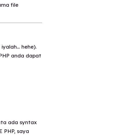
ama file
 iyalah… hehe
).
 PHP anda dapat
yata ada syntax
E PHP, saya