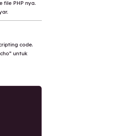
e file PHP nya.
yar.
ripting code.
echo” untuk