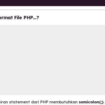
rmat File PHP…?
khiran statement dari PHP membutuhkan
semicolon(;)