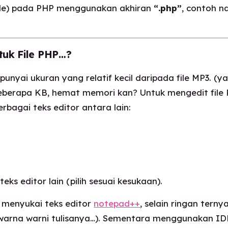
ile) pada PHP menggunakan akhiran
“.php”
, contoh n
tuk File PHP…?
punyai ukuran yang relatif kecil daripada file MP3. (
ya
eberapa KB, hemat memori kan? Untuk mengedit file
bagai teks editor antara lain:
eks editor lain (pilih sesuai kesukaan).
h menyukai teks editor
notepad++
, selain ringan tern
warna warni tulisanya…
). Sementara menggunakan ID