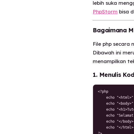
lebih suka men
PhpStorm
bisa d
Bagaimana Me
File php secara 
Dibawah ini mer
menampilkan te
1. Menulis K
<?php

    echo "<html>";
    echo "<body>";
    echo "<h1>Tut
    echo "Selamat
    echo "</body>"
    echo "</html>"
?>