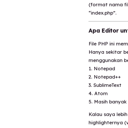
(format nama f
“index.php”.
Apa Editor un
File PHP ini mem
Hanya sekitar b
menggunakan ber
1. Notepad
2. Notepad++
3. SublimeText
4. Atom
5. Masih banyak t
Kalau saya lebi
highlighternya (