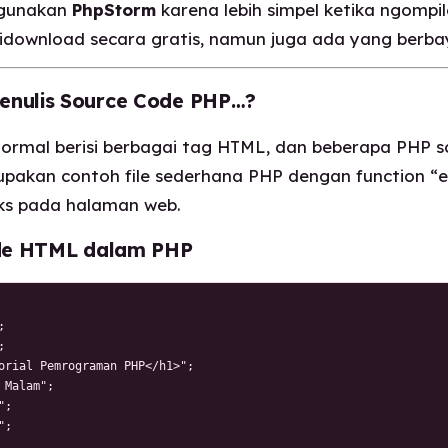
ggunakan
PhpStorm
karena lebih simpel ketika ngompil
idownload secara gratis, namun juga ada yang berba
nulis Source Code PHP…?
normal berisi berbagai tag HTML, dan beberapa PHP sc
upakan contoh file sederhana PHP dengan function “
ks pada halaman web.
ode HTML dalam PHP




orial Pemrograman PHP</h1>";

 Malam";

;

;
