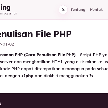
ing
Tentang
Kontak
Pemrograman
nulisan File PHP
7-01-02
raman PHP (Cara Penulisan File PHP)
– Script PHP y
 server dan menghasilkan HTML yang dikirimkan ke us
h kode PHP dapat ditempatkan dimanapun pada sebu
lai dengan
<?php
dan diakhiri menggunakan
?>
.
;
