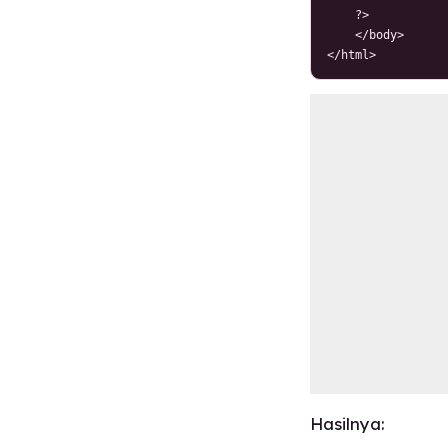
    ?>

    </body>

</html>
Hasilnya: