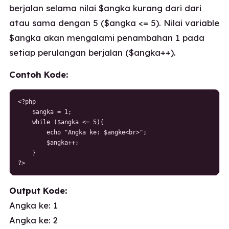
berjalan selama nilai $angka kurang dari dari
atau sama dengan 5 ($angka <= 5). Nilai variable
$angka akan mengalami penambahan 1 pada
setiap perulangan berjalan ($angka++).
Contoh Kode:
<?php

    $angka = 1;

    while ($angka <= 5){

        echo "Angka ke: $angke<br>";

        $angka++;

    }

?>
Output Kode:
Angka ke: 1
Angka ke: 2