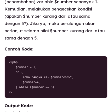
(penambahan) variable $number sebanyak 1.
Kemudian, melakukan pengecekan kondisi
(apakah $number kurang dari atau sama
dengan 5?). Jika ya, maka perulangan akan
berlanjut selama nilai $number kurang dari atau
sama dengan 5.
Contoh Kode:
<?php

    $number = 1;

    do {

        echo "Angka ke- $number<br>";

        $number++;

    } while ($number <= 5);

?>
Output Kode: