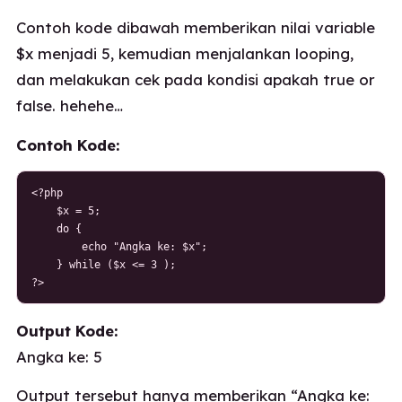
Contoh kode dibawah memberikan nilai variable
$x menjadi 5, kemudian menjalankan looping,
dan melakukan cek pada kondisi apakah true or
false. hehehe…
Contoh Kode:
<?php

    $x = 5;

    do {

        echo "Angka ke: $x";

    } while ($x <= 3 );

?>
Output Kode:
Angka ke: 5
Output tersebut hanya memberikan “Angka ke: