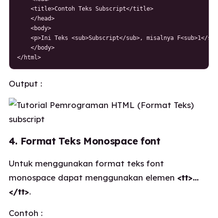
    <title>Contoh Teks Subscript</title>

    </head>

    <body>

    <p>Ini Teks <sub>Subscript</sub>, misalnya F<sub>1</sub
    </body>

</html>
Output :
4. Format Teks Monospace font
Untuk menggunakan format teks font
monospace dapat menggunakan elemen
<tt>…
</tt>
.
Contoh :