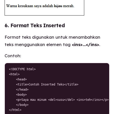
6. Format Teks Inserted
Format teks digunakan untuk menambahkan
teks menggunakan elemen tag
<ins>…</ins>
.
Contoh:
<!DOCTYPE html>

<html>

    <head>

    <title>Contoh Inserted Teks</title>

    </head>

    <body>

    <p>Saya mau minum <del>susu</del> <ins>teh</ins></p>

    </body>

</html>