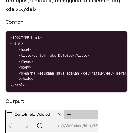
terhapus(removed) menggunakan elemen tag
<del>..</del>
.
Contoh:
<!DOCTYPE html>

<html>

    <head>

    <title>Contoh Teks Deleted</title>

    </head>

    <body>

    <p>Warna kesukaan saya adalah <del>hijau</del> merah.</
    </body>

</html>
Output: