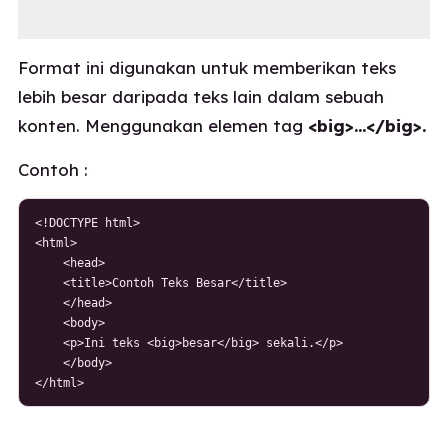
Format ini digunakan untuk memberikan teks
lebih besar daripada teks lain dalam sebuah
konten. Menggunakan elemen tag
<big>…</big>.
Contoh :
<!DOCTYPE html>

<html>

    <head>

    <title>Contoh Teks Besar</title>

    </head>

    <body>

    <p>Ini teks <big>besar</big> sekali.</p>

    </body>

</html>