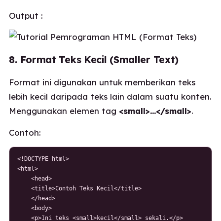
Output :
8. Format Teks Kecil (Smaller Text)
Format ini digunakan untuk memberikan teks
lebih kecil daripada teks lain dalam suatu konten.
Menggunakan elemen tag
<small>…</small>
.
Contoh:
<!DOCTYPE html>

<html>

    <head>

    <title>Contoh Teks Kecil</title>

    </head>

    <body>

    <p>Ini teks <small>kecil</small> sekali.</p>
