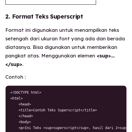
2. Format Teks Superscript
Format ini digunakan untuk menampilkan teks
setengah dari ukuran font yang ada dan berada
diatasnya. Bisa digunakan untuk memberikan
pangkat atas. Menggunakan elemen
<sup>…
</sup>
.
Contoh :
<!DOCTYPE html>

<html>

    <head>

    <title>Contoh Teks Superscript</title>

    </head>

    <body>

    <p>Ini Teks <sup>superscript</sup>, hasil dari 2<sup>2<