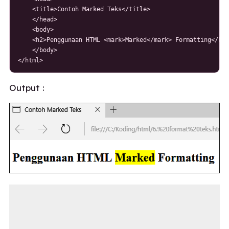
    <title>Contoh Marked Teks</title>

    </head>

    <body>

    <h2>Penggunaan HTML <mark>Marked</mark> Formatting</h2>
    </body>

</html>
Output :