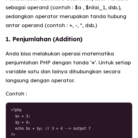
sebagai operand (contoh : $a , $nilai_1, dsb.),
sedangkan operator merupakan tanda hubung
antar operand (contoh : +, -, *, dsb.)
1. Penjumlahan (Addition)
Anda bisa melakukan operasi matematika
penjumlahan PHP dengan tanda ‘
+
‘. Untuk setiap
variable satu dan lainya dihubungkan secara
langsung dengan operator.
Contoh :
<?php

  $x = 3;

  $y = 4;

  echo $x + $y; // 3 + 4 --> output 7

?>