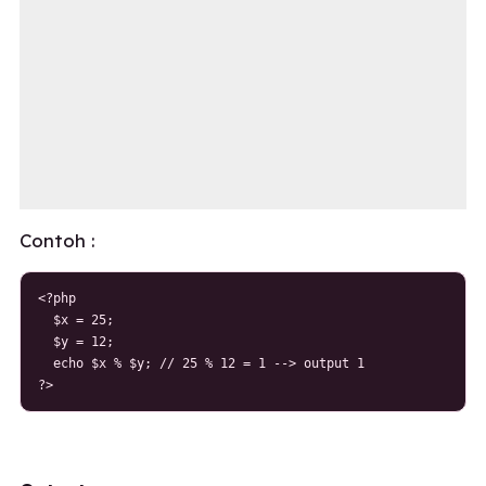
Contoh :
<?php

  $x = 25;

  $y = 12;

  echo $x % $y; // 25 % 12 = 1 --> output 1

?>