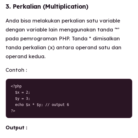
3. Perkalian (Multiplication)
Anda bisa melakukan perkalian satu variable
dengan variable lain menggunakan tanda ‘*’
pada pemrograman PHP. Tanda * dimisalkan
tanda perkalian (x) antara operand satu dan
operand kedua.
Contoh :
<?php

  $x = 2;

  $y = 3;

  echo $x * $y; // output 6

?>
Output :