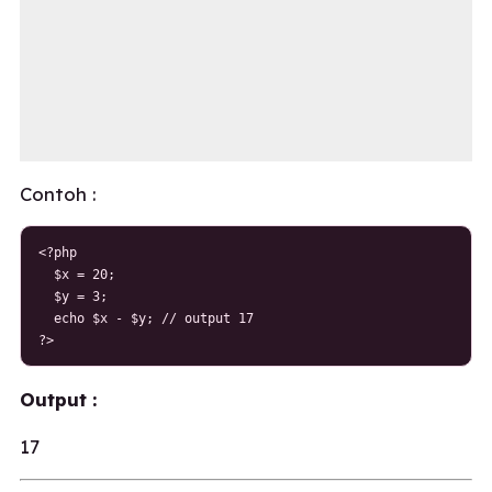
Contoh :
<?php

  $x = 20;

  $y = 3;

  echo $x - $y; // output 17

?>
Output :
17