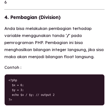
6
4. Pembagian (Division)
Anda bisa melakukan pembagian terhadap
variable menggunakan tanda ‘
/
‘ pada
pemrograman PHP. Pembagian ini bisa
menghasilkan bilangan integer langsung, jika sisa
maka akan menjadi bilangan float langsung.
Contoh :
<?php

  $x = 6;

  $y = 3;

  echo $x / $y; // output 2

?>