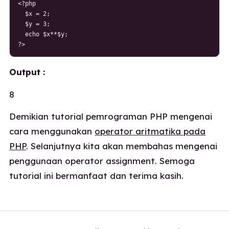
<?php

  $x = 2;

  $y = 3;

  echo $x**$y;

?>
Output :
8
Demikian tutorial pemrograman PHP mengenai
cara menggunakan
operator aritmatika pada
PHP
. Selanjutnya kita akan membahas mengenai
penggunaan operator assignment. Semoga
tutorial ini bermanfaat dan terima kasih.