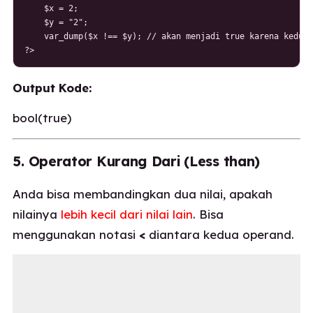
    $x = 2;

    $y = "2";

    var_dump($x !== $y); // akan menjadi true karena keduan
?>
Output Kode:
bool(true)
5. Operator Kurang Dari (Less than)
Anda bisa membandingkan dua nilai, apakah
nilainya
lebih kecil dari nilai lain
. Bisa
menggunakan notasi
<
diantara kedua operand.