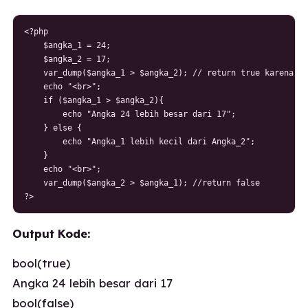
<?php

    $angka_1 = 24;

    $angka_2 = 17;

    var_dump($angka_1 > $angka_2); // return true karena an
    echo "<br>";

    if ($angka_1 > $angka_2){

        echo "Angka 24 lebih besar dari 17";

    } else {

        echo "Angka_1 lebih kecil dari Angka_2";

    }

    echo "<br>";

    var_dump($angka_2 > $angka_1); //return false

?>
Output Kode:
bool(true)
Angka 24 lebih besar dari 17
bool(false)