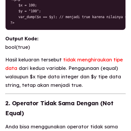
    $x = 100;

    $y = "100";

    var_dump($x == $y); // menjadi true karena nilainya sam
?>
Output Kode:
bool(true)
Hasil keluaran tersebut
tidak menghiraukan tipe
data
dari kedua variable. Penggunaan (equal)
walaupun $x tipe data integer dan $y tipe data
string, tetap akan menjadi true.
2. Operator Tidak Sama Dengan (Not
Equal)
Anda bisa menggunakan operator tidak sama