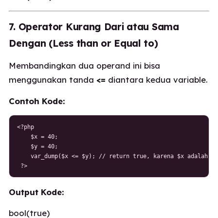
7. Operator Kurang Dari atau Sama
Dengan (Less than or Equal to)
Membandingkan dua operand ini bisa
menggunakan tanda
<=
diantara kedua variable.
Contoh Kode:
<?php

    $x = 40;

    $y = 40;

    var_dump($x <= $y); // return true, karena $x adalah ku
 ?>
Output Kode:
bool(true)