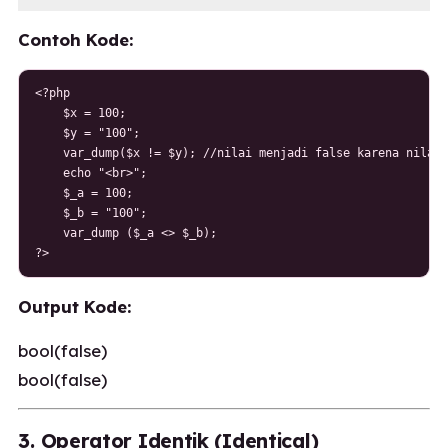
Contoh Kode:
<?php

    $x = 100;

    $y = "100";

    var_dump($x != $y); //nilai menjadi false karena nilain
    echo "<br>";

    $_a = 100;

    $_b = "100";

    var_dump ($_a <> $_b);

?>
Output Kode:
bool(false)
bool(false)
3. Operator Identik (Identical)