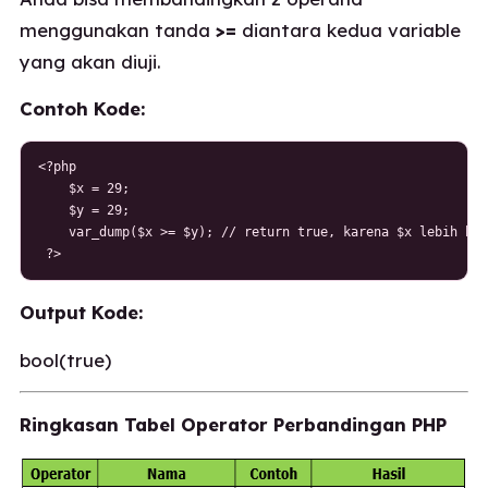
menggunakan tanda
>=
diantara kedua variable
yang akan diuji.
Contoh Kode:
<?php

    $x = 29;

    $y = 29;

    var_dump($x >= $y); // return true, karena $x lebih bes
 ?>
Output Kode:
bool(true)
Ringkasan Tabel Operator Perbandingan PHP