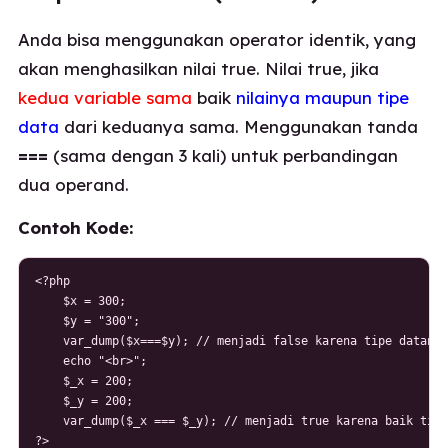
Anda bisa menggunakan operator identik, yang
akan menghasilkan nilai true. Nilai true, jika
kedua variable sama
baik
nilainya maupun tipe
data
dari keduanya sama. Menggunakan tanda
===
(sama dengan 3 kali) untuk perbandingan
dua operand.
Contoh Kode:
<?php

    $x = 300;

    $y = "300";

    var_dump($x===$y); // menjadi false karena tipe datanya
    echo "<br>";

    $_x = 200;

    $_y = 200;

    var_dump($_x === $_y); // menjadi true karena baik tipe
?>