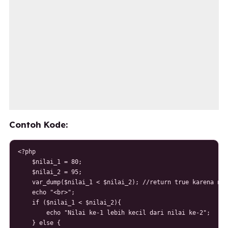
Contoh Kode:
<?php

    $nilai_1 = 80;

    $nilai_2 = 95;

    var_dump($nilai_1 < $nilai_2); //return true karena nil
    echo "<br>";

    if ($nilai_1 < $nilai_2){

        echo "Nilai ke-1 lebih kecil dari nilai ke-2";

    } else {
