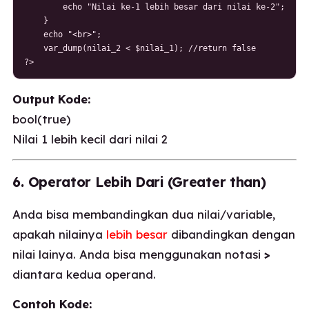
        echo "Nilai ke-1 lebih besar dari nilai ke-2";

    }

    echo "<br>";

    var_dump(nilai_2 < $nilai_1); //return false

?>
Output Kode:
bool(true)
Nilai 1 lebih kecil dari nilai 2
6. Operator Lebih Dari (Greater than)
Anda bisa membandingkan dua nilai/variable,
apakah nilainya
lebih besar
dibandingkan dengan
nilai lainya. Anda bisa menggunakan notasi
>
diantara kedua operand.
Contoh Kode: