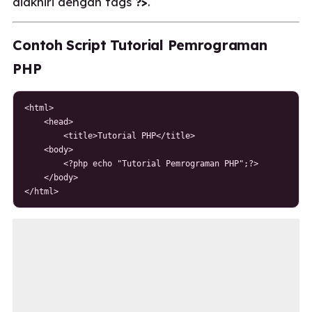
diakhiri dengan tags
?>
.
Contoh Script Tutorial Pemrograman
PHP
<html>

    <head>

        <title>Tutorial PHP</title>

    <body>

        <?php echo "Tutorial Pemrograman PHP";?>

    </body>

</html>