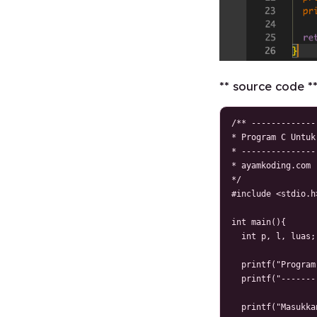
** source code *
/** -------------
* Program C Untuk
* ---------------
* ayamkoding.com

*/

#include <stdio.h>
int main(){

  int p, l, luas;

  printf("Program
  printf("-------
  printf("Masukka