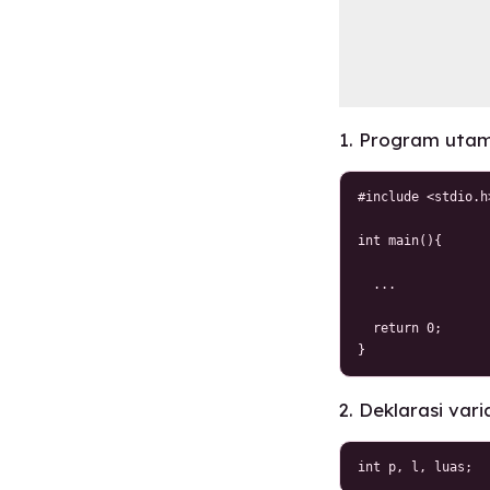
1. Program utam
#include <stdio.h>
int main(){

  ...

  return 0;

}
2. Deklarasi vari
int p, l, luas;