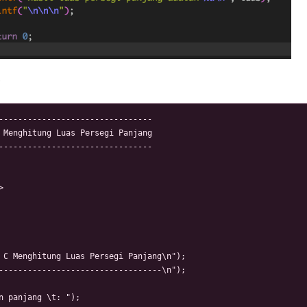
*
--------------------------------

 Menghitung Luas Persegi Panjang

--------------------------------



 C Menghitung Luas Persegi Panjang\n");

----------------------------------\n");

n panjang \t: ");
