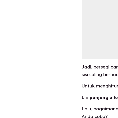
Jadi, persegi p
sisi saling berh
Untuk menghitun
L = panjang x l
Lalu, bagaimana
Anda coba?