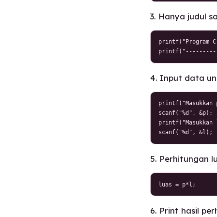
3. Hanya judul 
printf("Program C
printf("---------
4. Input data un
printf("Masukkan 
scanf("%d", &p);

printf("Masukkan 
scanf("%d", &l);
5. Perhitungan 
luas = p*l;
6. Print hasil pe