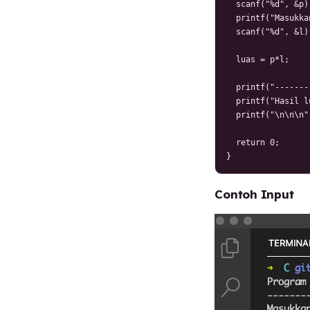
  scanf("%d", &p);
  printf("Masukka
  scanf("%d", &l);
  luas = p*l;

  printf("-------
  printf("Hasil l
  printf("\n\n\n")
  return 0;

}
Contoh Input