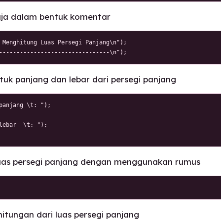
saja dalam bentuk komentar
 Menghitung Luas Persegi Panjang\n");

--------------------------------\n");
tuk panjang dan lebar dari persegi panjang
panjang \t: ");

lebar  \t: ");

luas persegi panjang dengan menggunakan rumus
rhitungan dari luas persegi panjang