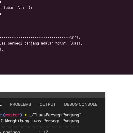


n lebar  \t: ");



----------------------------------\n");

uas persegi panjang adalah %d\n", luas);

;
