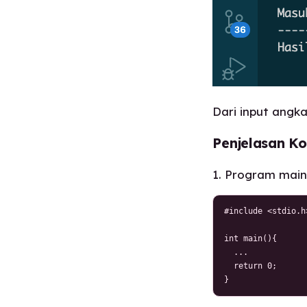
Dari input angk
Penjelasan K
1. Program mai
#include <stdio.h>
int main(){

  ...

  return 0;

}