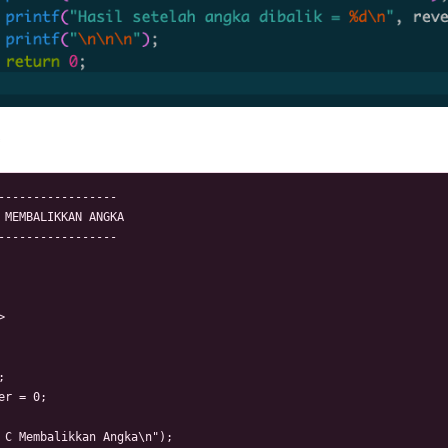
*
-----------------

 MEMBALIKKAN ANGKA

-----------------





er = 0;

 C Membalikkan Angka\n");
