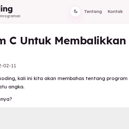
ing
Tentang
Kontak
Pemrograman
m C Untuk Membalikkan
2-02-11
oding, kali ini kita akan membahas tentang program
atu angka.
anya?