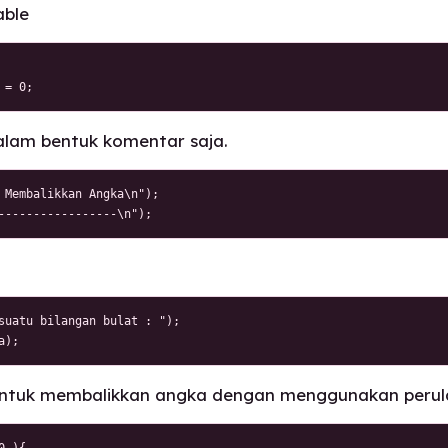
able
 = 0;
dalam bentuk komentar saja.
 Membalikkan Angka\n");

-----------------\n");
suatu bilangan bulat : ");

a);
 untuk membalikkan angka dengan menggunakan perul
 ){
