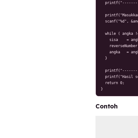
  printf("-------
  printf("Masukka
  scanf("%d", &ang
  while ( angka !
    sisa    = ang
    reverseNumber
    angka   = ang
  }

  printf("-------
  printf("Hasil s
  return 0;

}
Contoh