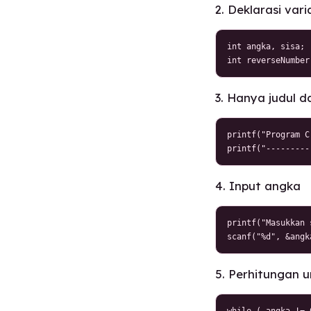
2. Deklarasi vari
int angka, sisa;

int reverseNumber
3. Hanya judul 
printf("Program C
printf("---------
4. Input angka
printf("Masukkan 
scanf("%d", &angk
5. Perhitungan
while ( angka != 0