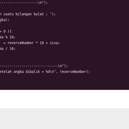
-------------------\n");

n suatu bilangan bulat : ");

ka);

= 0 ){

ka % 10; 

  = reverseNumber * 10 + sisa;

ka / 10;

-----------------------------\n");

etelah angka dibalik = %d\n", reverseNumber);
