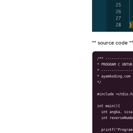
** source code *
/** -------------
* PROGRAM C UNTUK
* ---------------
* ayamkoding.com

*/

#include <stdio.h>
int main(){

  int angka, sisa;
  int reverseNumb
  printf("Program