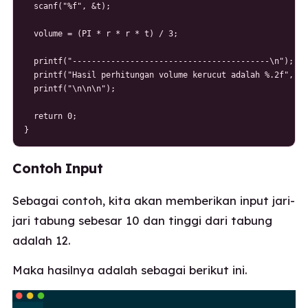
  scanf("%f", &t);

  volume = (PI * r * r * t) / 3;

  printf("-----------------------------------------\n");

  printf("Hasil perhitungan volume kerucut adalah %.2f", vo
  printf("\n\n\n");

  return 0;

}
Contoh Input
Sebagai contoh, kita akan memberikan input jari-
jari tabung sebesar 10 dan tinggi dari tabung
adalah 12.
Maka hasilnya adalah sebagai berikut ini.