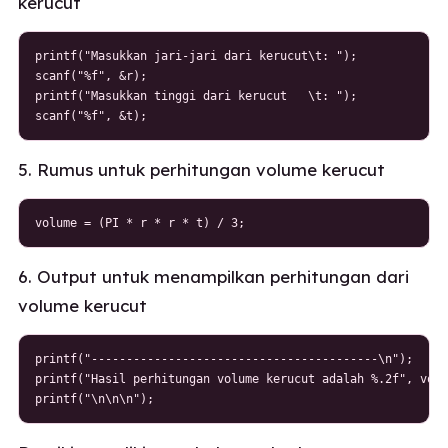
kerucut
printf("Masukkan jari-jari dari kerucut\t: ");

scanf("%f", &r);

printf("Masukkan tinggi dari kerucut   \t: ");

scanf("%f", &t);
5. Rumus untuk perhitungan volume kerucut
volume = (PI * r * r * t) / 3;
6. Output untuk menampilkan perhitungan dari
volume kerucut
printf("-----------------------------------------\n");

printf("Hasil perhitungan volume kerucut adalah %.2f", volu
printf("\n\n\n");