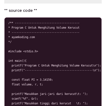
** source code **
/** ---------------------------------------

* Program C Untuk Menghitung Volume Kerucut

* -----------------------------------------

* ayamkoding.com

*/

#include <stdio.h>

int main(){

  printf("Program C Untuk Menghitung Volume Kerucut\n");

  printf("-----------------------------------------\n");

  const float PI = 3.14159;

  float volume, r, t; 

  printf("Masukkan jari-jari dari kerucut\t: ");

  scanf("%f", &r);

  printf("Masukkan tinggi dari kerucut   \t: ");
