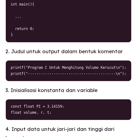
int main(){

  ...

  return 0;

}
2. Judul untuk output dalam bentuk komentar
printf("Program C Untuk Menghitung Volume Kerucut\n");

printf("-----------------------------------------\n");
3. Inisialisasi konstanta dan variable
const float PI = 3.14159;

float volume, r, t; 
4. Input data untuk jari-jari dan tinggi dari