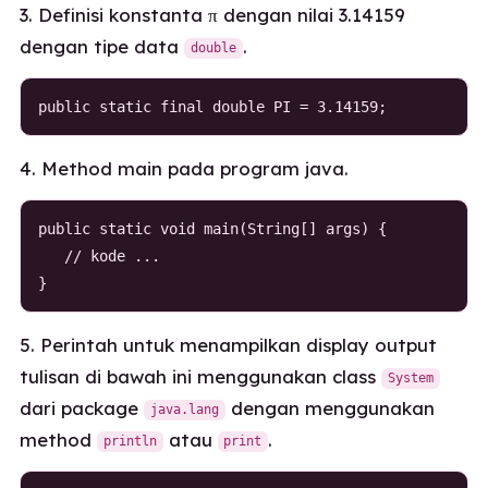
3. Definisi konstanta π dengan nilai 3.14159
dengan tipe data
.
double
public static final double PI = 3.14159;
4. Method main pada program java.
public static void main(String[] args) {

   // kode ...

}
5. Perintah untuk menampilkan display output
tulisan di bawah ini menggunakan class
System
dari package
dengan menggunakan
java.lang
method
atau
.
println
print