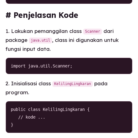
# Penjelasan Kode
1. Lakukan pemanggilan class
dari
Scanner
package
, class ini digunakan untuk
java.util
fungsi input data.
import java.util.Scanner;
2. Inisialisasi class
pada
KelilingLingkaran
program.
public class KelilingLingkaran {

   // kode ... 

}