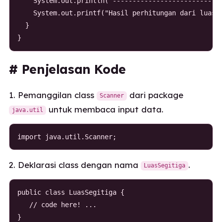
    System.out.println("----------------------------
    System.out.printf("Hasil perhitungan dari luas s
  }

# Penjelasan Kode
1. Pemanggilan class
dari package
Scanner
untuk membaca input data.
java.util
import java.util.Scanner;
2. Deklarasi class dengan nama
.
LuasSegitiga
public class LuasSegitiga {

   // code here! ...

}